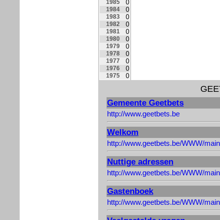
1985
0
1984
0
1983
0
1982
0
1981
0
1980
0
1979
0
1978
0
1977
0
1976
0
1975
0
GEET
Gemeente Geetbets
http://www.geetbets.be
Welkom
http://www.geetbets.be/WWW/main
Nuttige adressen
http://www.geetbets.be/WWW/main
Gastenboek
http://www.geetbets.be/WWW/main