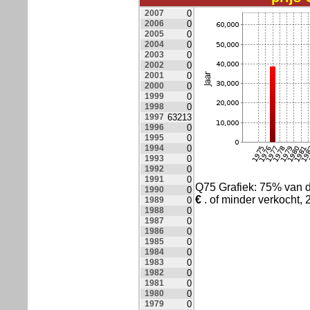
2007
0
2006
0
2005
0
2004
0
2003
0
2002
0
2001
0
2000
0
1999
0
1998
0
1997
63213
1996
0
1995
0
1994
0
1993
0
1992
0
1991
0
Q75 Grafiek: 75% van 
1990
0
€
. of minder verkocht
1989
0
1988
0
1987
0
1986
0
1985
0
1984
0
1983
0
1982
0
1981
0
1980
0
1979
0