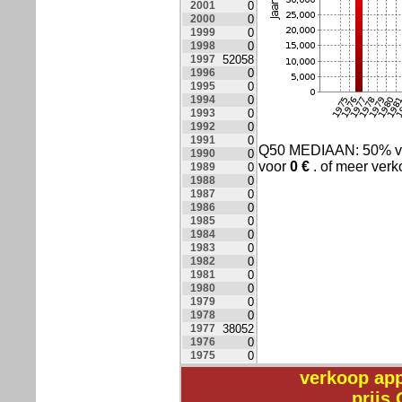
2001
0
2000
0
1999
0
1998
0
1997
52058
1996
0
1995
0
1994
0
1993
0
1992
0
1991
0
Q50 MEDIAAN: 50% v
1990
0
voor
0
€
. of meer verk
1989
0
1988
0
1987
0
1986
0
1985
0
1984
0
1983
0
1982
0
1981
0
1980
0
1979
0
1978
0
1977
38052
1976
0
1975
0
verkoop ap
prijs