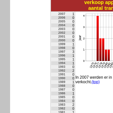
verkoop ap
aantal tr
2007
1
2006
0
2005
0
2004
0
2003
0
2002
0
2001
0
2000
0
1999
1
1998
0
1997
3
1996
1
1995
1
1994
1
1993
0
1992
2
1991
0
In 2007 werden er 
1990
0
verkocht.
(top)
1989
1
1988
0
1987
0
1986
1
1985
0
1984
0
1983
2
1982
0
1981
1