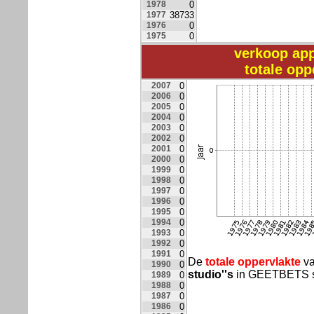
1978
0
1977
38733
1976
0
1975
0
verkoop ap
totale op
2007
0
2006
0
2005
0
2004
0
2003
0
2002
0
2001
0
2000
0
1999
0
1998
0
1997
0
1996
0
1995
0
1994
0
1993
0
1992
0
1991
0
De
totale oppervlakte
va
1990
0
studio''s
in GEETBETS 
1989
0
1988
0
1987
0
1986
0