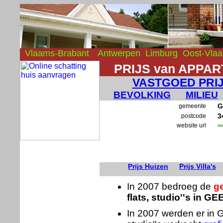
Vlaams-Brabant
Antwerpen
Limburg
Oost-Vla
PRIJS van APPA
VASTGOED PRI
BEVOLKING
MILIEU
G
gemeente
3
postcode
website url
ww
Prijs Huizen
Prijs Villa's
In 2007 bedroeg de
g
flats, studio''s in 
In 2007 werden er i