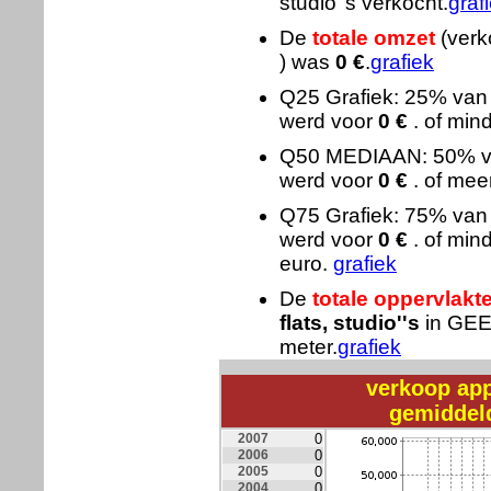
studio''s verkocht.
graf
De
totale omzet
(verk
) was
0
€
.
grafiek
Q25 Grafiek: 25% va
werd voor
0
€
. of min
Q50 MEDIAAN: 50% 
werd voor
0
€
. of mee
Q75 Grafiek: 75% va
werd voor
0
€
. of min
euro.
grafiek
De
totale oppervlakt
flats, studio''s
in GE
meter.
grafiek
verkoop ap
gemiddel
2007
0
2006
0
2005
0
2004
0