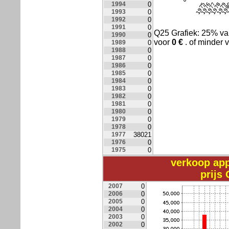
1994
0
1993
0
1992
0
1991
0
Q25 Grafiek: 25% v
1990
0
voor
0
€
. of minder 
1989
0
1988
0
1987
0
1986
0
1985
0
1984
0
1983
0
1982
0
1981
0
1980
0
1979
0
1978
0
1977
38021
1976
0
1975
0
verkoop ap
prijs
2007
0
2006
0
2005
0
2004
0
2003
0
2002
0