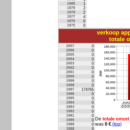
1980
1
1979
2
1978
2
1977
4
1976
0
1975
0
verkoop ap
totale
2007
0
2006
0
2005
0
2004
0
2003
0
2002
0
2001
0
2000
0
1999
0
1998
0
1997
174765
1996
0
1995
0
1994
0
1993
0
1992
0
1991
0
De
totale omzet
1990
0
was
0
€
.
(top)
1989
0
1988
0