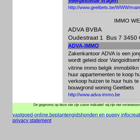
Veelgestelde vragen
http://www.geetbets.be/WWW/main
IMMO WE
ADVA BVBA
Oudestraat 1 Bus 7 3450 
ADVA-IMMO
Zakenkantoor ADVA is een jon
wordt geleid door Vangoidtsen
vitrine immo belgik immobilik
huur appartementen te koop hu
verkoop huizen te huur huis t
bouwgrond woning Geetbets
http://www.adva-immo.be
De gegevens op deze site zijn zuiver indicatief: wij zijn niet verantwoo
vastgoed-online.be
plantengids
honden en puppy info
crea
privacy statement