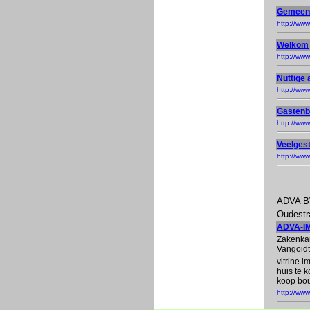
Gemeent
http://ww
Welkom
http://ww
Nuttige
http://ww
Gasten
http://ww
Veelges
http://ww
ADVA 
Oudestr
ADVA-I
Zakenkan
Vangoidt
vitrine 
huis te 
koop bo
http://ww