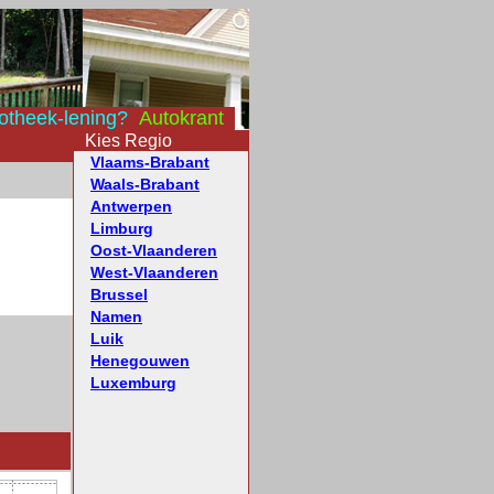
otheek-lening?
Autokrant
Kies Regio
Vlaams-Brabant
Waals-Brabant
Antwerpen
Limburg
Oost-Vlaanderen
West-Vlaanderen
Brussel
Namen
Luik
Henegouwen
Luxemburg