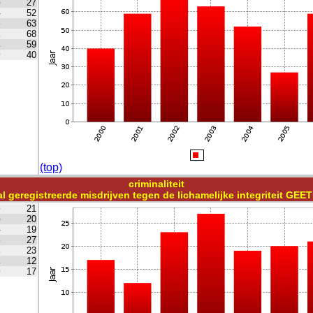
5
27
4
52
3
63
2
68
1
59
0
40
(top)
criminaliteit
l geregistreerde misdrijven tegen de lichamelijke integriteit GE
6
21
5
20
4
19
3
27
2
23
1
12
0
17