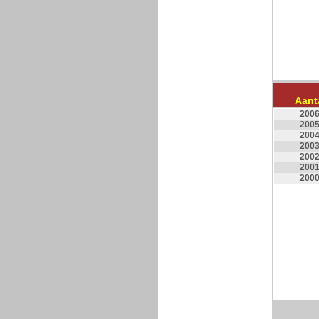
Aant
200
200
200
200
200
200
200