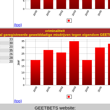
(top)
criminaliteit
al geregistreerde gewelddadige misdrijven tegen eigendom GEE
6
33
5
30
4
20
3
35
2
26
1
28
0
20
(top)
GEETBETS website: