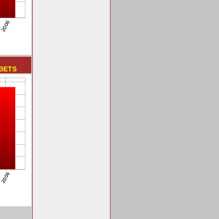
TBETS