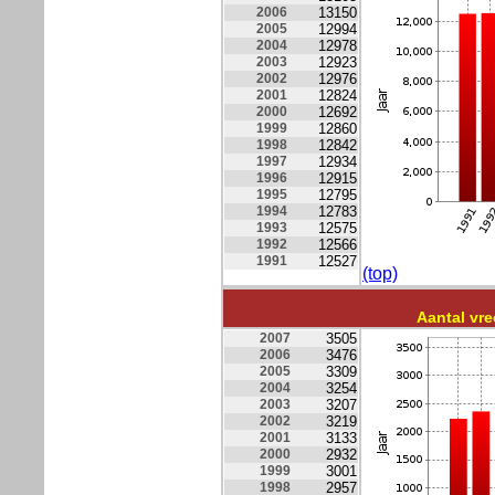
2006
13150
2005
12994
2004
12978
2003
12923
2002
12976
2001
12824
2000
12692
1999
12860
1998
12842
1997
12934
1996
12915
1995
12795
1994
12783
1993
12575
1992
12566
1991
12527
(top)
Aantal vr
2007
3505
2006
3476
2005
3309
2004
3254
2003
3207
2002
3219
2001
3133
2000
2932
1999
3001
1998
2957