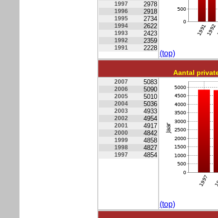
1997
2978
1996
2918
1995
2734
1994
2622
1993
2423
1992
2359
1991
2228
(top)
Aantal priv
2007
5083
2006
5090
2005
5010
2004
5036
2003
4933
2002
4954
2001
4917
2000
4842
1999
4858
1998
4827
1997
4854
(top)