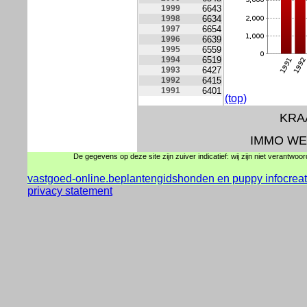
1999
6643
1998
6634
1997
6654
1996
6639
1995
6559
1994
6519
1993
6427
1992
6415
1991
6401
(top)
KRAA
IMMO WE
De gegevens op deze site zijn zuiver indicatief: wij zijn niet verantwoo
vastgoed-online.be
plantengids
honden en puppy info
crea
privacy statement