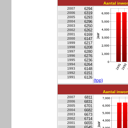
Aantal inwo
2007
6294
2006
6319
2005
6293
2004
6296
2003
6250
2002
6262
2001
6169
2000
6147
1999
6217
1998
6208
1997
6280
1996
6276
1995
6236
1994
6264
1993
6148
1992
6151
1991
6126
(top)
Aantal inwo
2007
6811
2006
6831
2005
6701
2004
6682
2003
6673
2002
6714
2001
6655
2000
6545