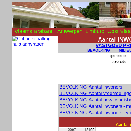
Vlaams-Brabant
Antwerpen
Limburg
Oost-Vla
Aantal IN
VASTGOED PR
BEVOLKING
MILIE
gemeente
postcode
BEVOLKING: Aantal inwoners
BEVOLKING: Aantal vreemdeling
BEVOLKING: Aantal private huis
BEVOLKING: Aantal inwoners - 
BEVOLKING: Aantal inwoners - v
Aantal
2007
13105