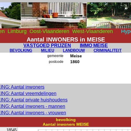
en
Limburg
Oost-Vlaanderen
West-Vlaanderen
Hyp
Aantal INWONERS in MEISE
VASTGOED PRIJZEN
IMMO MEISE
BEVOLKING
MILIEU
LANDBOUW
CRIMINALITEIT
Meise
gemeente
1860
postcode
NG: Aantal inwoners
NG: Aantal vreemdelingen
NG: Aantal private huishoudens
NG: Aantal inwoners - mannen
NG: Aantal inwoners - vrouwen
bevolking
Aantal inwoners MEISE
18545