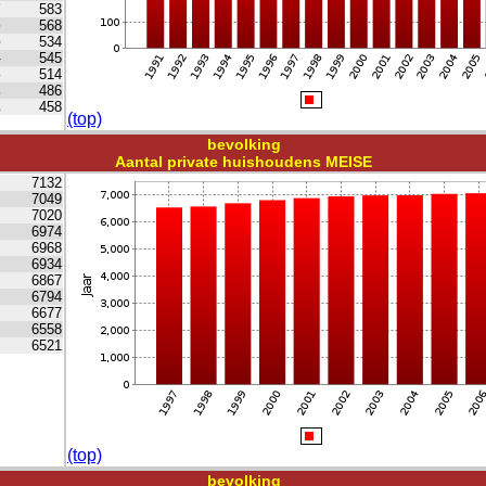
7
583
6
568
5
534
4
545
3
514
2
486
1
458
(top)
bevolking
Aantal private huishoudens MEISE
7132
7049
7020
6974
6968
6934
6867
6794
6677
6558
6521
(top)
bevolking