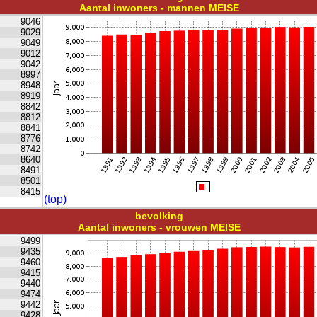
Aantal inwoners - mannen MEISE
9046
9029
9049
9012
9042
8997
8948
8919
8842
8812
8841
8776
8742
8640
8491
8501
8415
(top)
bevolking
Aantal inwoners - vrouwen MEISE
9499
9435
9460
9415
9440
9474
9442
9428