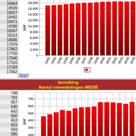
18464
18509
18427
18482
18471
18390
18347
18153
18006
17979
17862
17755
17540
17310
17193
17062
(top)
bevolking
Aantal vreemdelingen MEISE
7
748
6
701
5
657
4
630
3
642
2
650
1
653
0
653
9
593
8
585