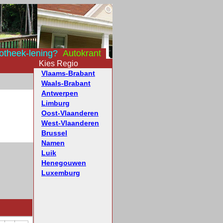
otheek-lening?
Autokrant
Kies Regio
Vlaams-Brabant
Waals-Brabant
Antwerpen
Limburg
Oost-Vlaanderen
West-Vlaanderen
Brussel
Namen
Luik
Henegouwen
Luxemburg