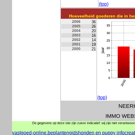
(top)
Hoeveelheid goederen die in h
2006
36
2005
26
2004
20
2003
16
2002
14
2001
19
2000
21
(top)
NEERH
IMMO WEB
De gegevens op deze site zijn zuiver indicatief: wij zijn niet verantwoo
vastgoed-online.be
plantengids
honden en puppy info
crea