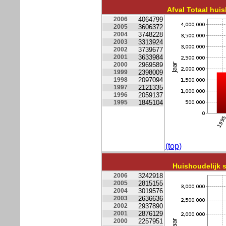
Afval Totaal huis
2006
4064799
2005
3606372
2004
3748228
2003
3313924
2002
3739677
2001
3633984
2000
2969589
1999
2398009
1998
2097094
1997
2121335
1996
2059137
1995
1845104
(top)
Huishoudelijk s
2006
3242918
2005
2815155
2004
3019576
2003
2636636
2002
2937890
2001
2876129
2000
2257951