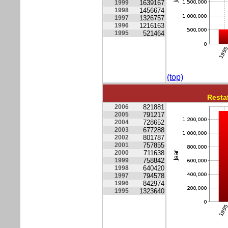
1999
1639167
1998
1456674
1997
1326757
1996
1216163
1995
521464
(top)
Resta
2006
821881
2005
791217
2004
728652
2003
677288
2002
801787
2001
757855
2000
711638
1999
758842
1998
640420
1997
794578
1996
842974
1995
1323640