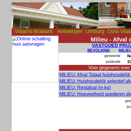
Vlaams-Brabant
Antwerpen
Limburg
Oost-Vla
Milieu - Afval
VASTGOED PRIJ
BEVOLKING
MILIE
N
gemeente
3
postcode
Voor gegevens over
MILIEU: Afval Totaal huishoudelijk 
MILIEU: Huishoudelijk selectief afv
MILIEU: Restafval (in kg)
MILIEU: Hoeveelheid goederen die
ge
po