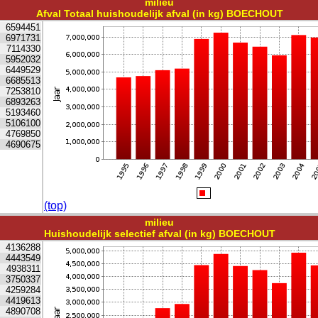
milieu
Afval Totaal huishoudelijk afval (in kg) BOECHOUT
6594451
6971731
7114330
5952032
6449529
6685513
7253810
6893263
5193460
5106100
4769850
4690675
(top)
milieu
Huishoudelijk selectief afval (in kg) BOECHOUT
4136288
4443549
4938311
3750337
4259284
4419613
4890708