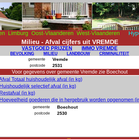
en
Limburg
Oost-Vlaanderen
West-Vlaanderen
Hyp
Milieu - Afval cijfers uit VREMDE
VASTGOED PRIJZEN
IMMO VREMDE
BEVOLKING
MILIEU
LANDBOUW
CRIMINALITEIT
Vremde
gemeente
2531
postcode
Voor gegevens over gemeente Vremde zie Boechout
fval Totaal huishoudelijk afval (in kg)
uishoudelijk selectief afval (in kg)
Restafval (in kg)
Hoeveelheid goederen die in hergebruik worden opgenomen (in
Boechout
gemeente
2530
postcode