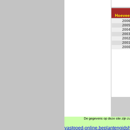
Hoevee
200
200
200
200
200
200
200
De gegevens op deze site zijn zui
vastgoed-online.be
plantengids