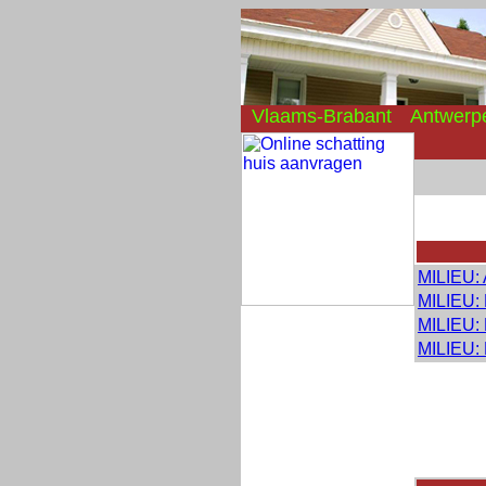
Vlaams-Brabant
Antwerp
MILIEU: A
MILIEU: H
MILIEU: 
MILIEU: 