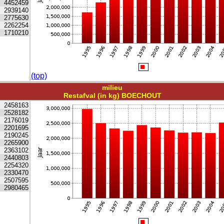
4452459
2939140
2775630
2262254
1710210
(top)
milieu
Restafval (in kg) BOECHOUT
2458163
2528182
2176019
2201695
2190245
2265900
2363102
2440803
2254320
2330470
2507595
2980465