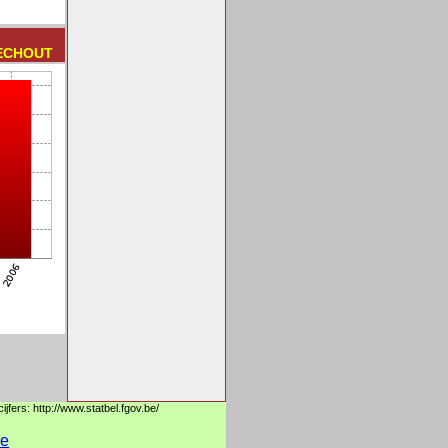
OECHOUT
jfers: http://www.statbel.fgov.be/
ne