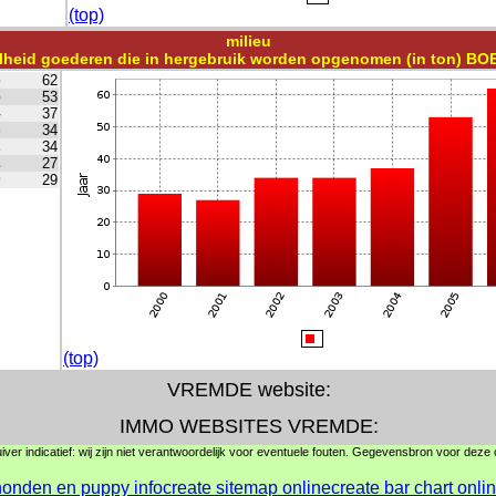
(top)
milieu
lheid goederen die in hergebruik worden opgenomen (in ton) B
6
62
5
53
4
37
3
34
2
34
1
27
0
29
(top)
VREMDE website:
IMMO WEBSITES VREMDE:
ver indicatief: wij zijn niet verantwoordelijk voor eventuele fouten. Gegevensbron voor deze ci
honden en puppy info
create sitemap online
create bar chart onli