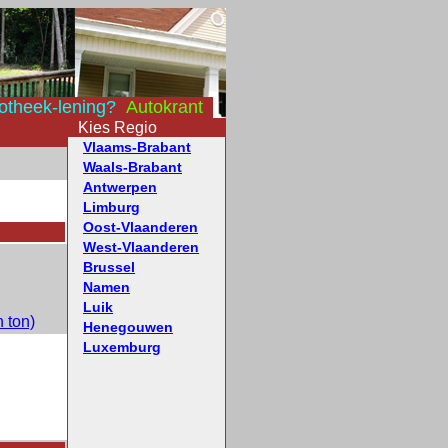
otheek-lening?
Autokrant
Kies Regio
Vlaams-Brabant
Waals-Brabant
Antwerpen
Limburg
Oost-Vlaanderen
West-Vlaanderen
Brussel
Namen
Luik
 ton)
Henegouwen
Luxemburg