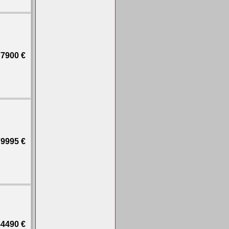
7900 €
9995 €
4490 €