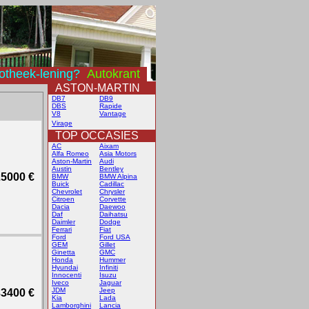
otheek-lening?
Autokrant
ASTON-MARTIN
DB7
DB9
DBS
Rapide
V8
Vantage
Virage
TOP OCCASIES
AC
Aixam
Alfa Romeo
Asia Motors
Aston-Martin
Audi
Austin
Bentley
5000 €
BMW
BMW Alpina
Buick
Cadillac
Chevrolet
Chrysler
Citroen
Corvette
Dacia
Daewoo
Daf
Daihatsu
Daimler
Dodge
Ferrari
Fiat
Ford
Ford USA
GEM
Gillet
Ginetta
GMC
Honda
Hummer
Hyundai
Infiniti
Innocenti
Isuzu
Iveco
Jaguar
JDM
Jeep
3400 €
Kia
Lada
Lamborghini
Lancia