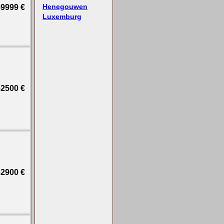
Henegouwen
9999 €
Luxemburg
2500 €
2900 €