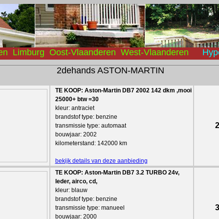
en
Limburg
Oost-Vlaanderen
West-Vlaanderen
Hyp
2dehands ASTON-MARTIN
TE KOOP: Aston-Martin DB7 2002 142 dkm ,mooi
25000+ btw =30
kleur: antraciet
brandstof type: benzine
2
transmissie type: automaat
bouwjaar: 2002
kilometerstand: 142000 km
bekijk details van deze aanbieding
TE KOOP: Aston-Martin DB7 3.2 TURBO 24v,
leder, airco, cd,
kleur: blauw
brandstof type: benzine
3
transmissie type: manueel
bouwjaar: 2000