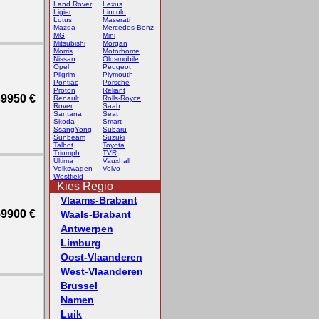
Land Rover
Lexus
Ligier
Lincoln
Lotus
Maserati
Mazda
Mercedes-Benz
MG
Mini
Mitsubishi
Morgan
Morris
Motorhome
Nissan
Oldsmobile
Opel
Peugeot
Pilgrim
Plymouth
Pontiac
Porsche
Proton
Reliant
9950 €
Renault
Rolls-Royce
Rover
Saab
Santana
Seat
Skoda
Smart
SsangYong
Subaru
Sunbeam
Suzuki
Talbot
Toyota
Triumph
TVR
Ultima
Vauxhall
Volkswagen
Volvo
Westfield
Kies Regio
Vlaams-Brabant
9900 €
Waals-Brabant
Antwerpen
Limburg
Oost-Vlaanderen
West-Vlaanderen
Brussel
Namen
Luik