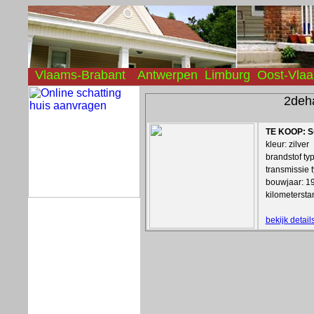
Vlaams-Brabant
Antwerpen
Limburg
Oost-Vla
2de
TE KOOP: S
kleur: zilver
brandstof ty
transmissie 
bouwjaar: 1
kilometerst
bekijk detai