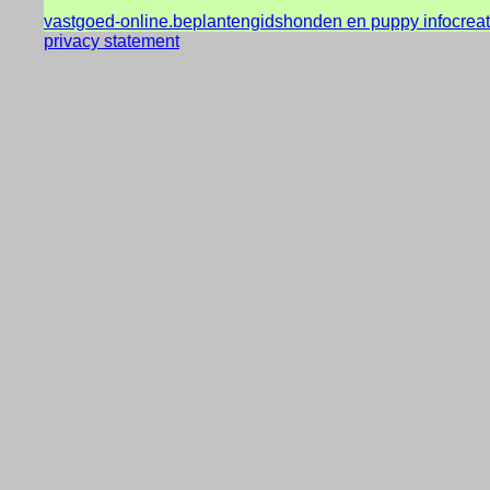
vastgoed-online.be
plantengids
honden en puppy info
crea
privacy statement