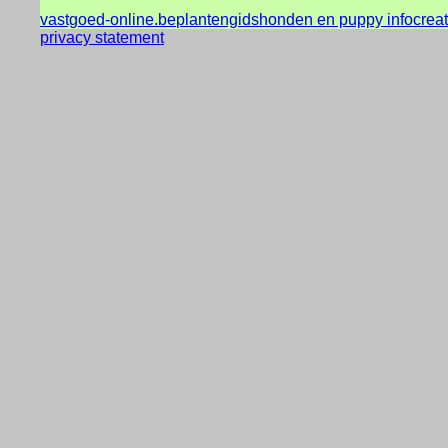
vastgoed-online.be
plantengids
honden en puppy info
crea
privacy statement