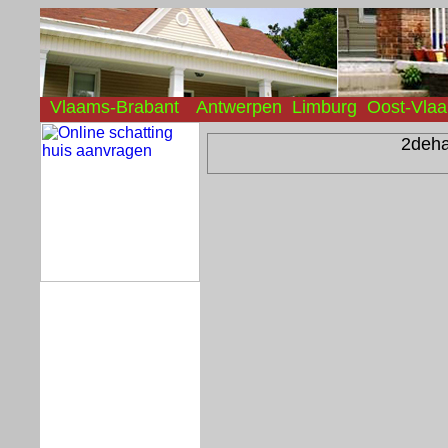
Vlaams-Brabant
Antwerpen
Limburg
Oost-Vla
2deh