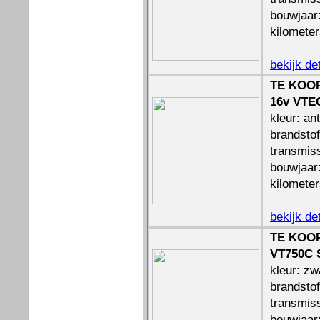
bouwjaar
kilomete
bekijk de
TE KOOP:
16v VTE
kleur: ant
brandstof
transmis
bouwjaar
kilomete
bekijk de
TE KOO
VT750C 
kleur: zw
brandstof
transmiss
bouwjaar