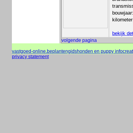
transmis
bouwjaar
kilomete
bekijk de
volgende pagina
vastgoed-online.be
plantengids
honden en puppy info
crea
privacy statement