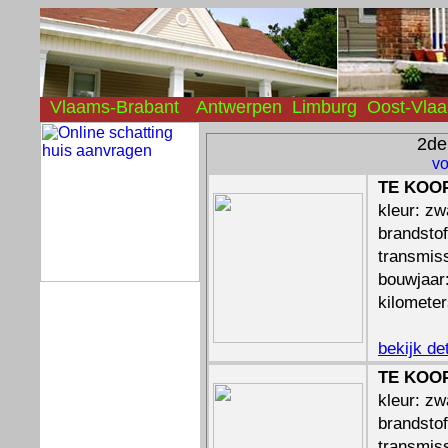
Vlaams-Brabant
Antwerpen
Limburg
Oost-Vla
2d
vo
TE KOOP
kleur: zw
brandstof
transmiss
bouwjaar
kilomete
bekijk de
TE KOOP
kleur: zw
brandstof
transmiss