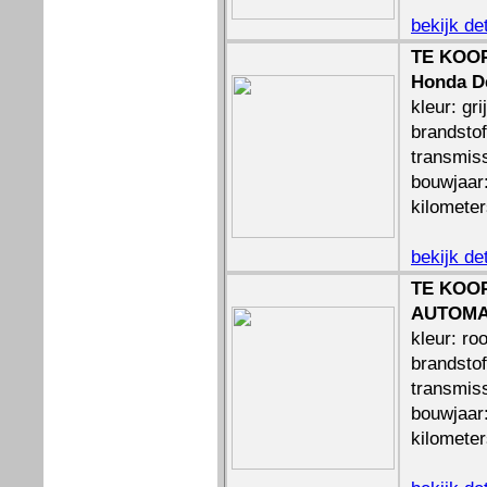
bekijk de
TE KOOP
Honda De
kleur: gri
brandstof
transmiss
bouwjaar
kilomete
bekijk de
TE KOOP
AUTOMA
kleur: ro
brandstof
transmis
bouwjaar
kilomete